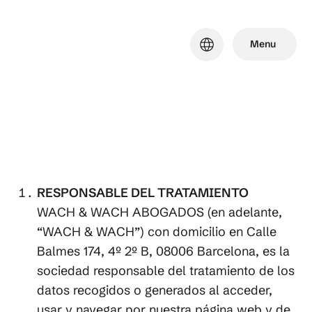
Skip
to
language
Menu
main
content
RESPONSABLE DEL TRATAMIENTO
WACH & WACH ABOGADOS (en adelante,
“WACH & WACH”) con domicilio en Calle
Balmes 174, 4º 2º B, 08006 Barcelona, es la
sociedad responsable del tratamiento de los
datos recogidos o generados al acceder,
usar y navegar por nuestra página web y de