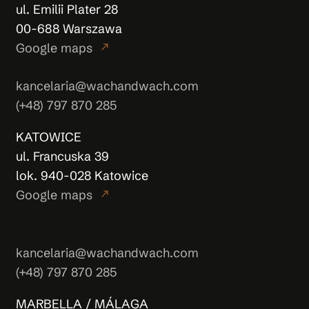
ul. Emilii Plater 28
00-688 Warszawa
Google maps
north_east
kancelaria@wachandwach.com
(+48) 797 870 285
KATOWICE
ul. Francuska 39
lok. 940-028 Katowice
Google maps
north_east
kancelaria@wachandwach.com
(+48) 797 870 285
MARBELLA / MÁLAGA