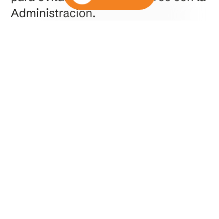
Administración.
En nuestro despacho de abogados,
contamos con
especialistas en
derecho fiscal e inmobiliario
que le
ayudarán a planificar su proyecto de
rehabilitación y garantizar que se
cumplan todos los requisitos para
beneficiarse de las ventajas fiscales
disponibles. ¡Contáctenos para una
consulta personalizada!