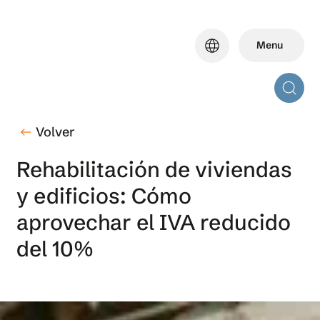
Skip
to
language
Menu
main
content
Volver
west
Rehabilitación de viviendas
y edificios: Cómo
aprovechar el IVA reducido
del 10%