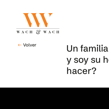
Skip
to
main
content
Volver
west
Un familia
y soy su 
hacer?