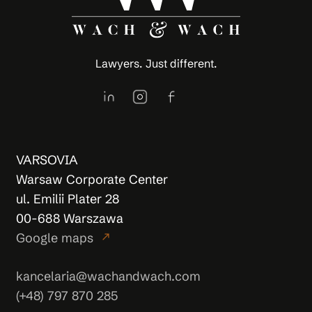
Lawyers. Just different.
VARSOVIA
Warsaw Corporate Center
ul. Emilii Plater 28
00-688 Warszawa
Google maps
north_east
kancelaria@wachandwach.com
(+48) 797 870 285