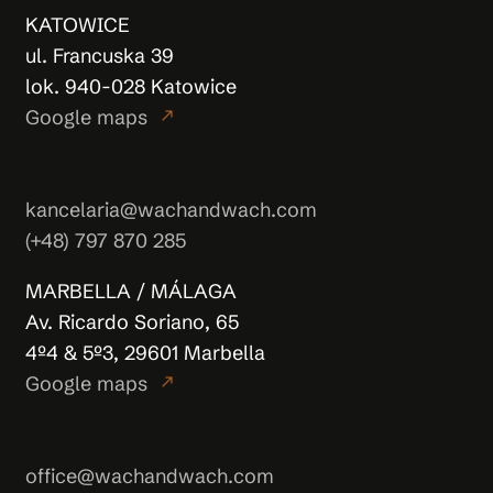
KATOWICE
ul. Francuska 39
lok. 940-028 Katowice
Google maps
north_east
kancelaria@wachandwach.com
(+48) 797 870 285
MARBELLA / MÁLAGA
Av. Ricardo Soriano, 65
4º4 & 5º3, 29601 Marbella
Google maps
north_east
office@wachandwach.com