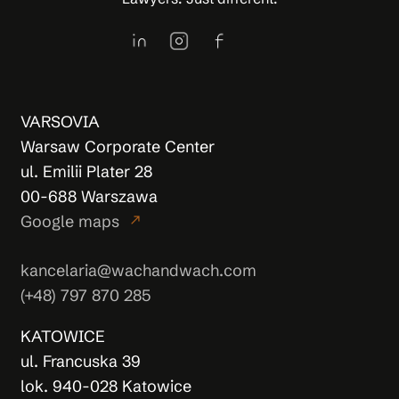
VARSOVIA
Warsaw Corporate Center
ul. Emilii Plater 28
00-688 Warszawa
Google maps
north_east
kancelaria@wachandwach.com
(+48) 797 870 285
KATOWICE
ul. Francuska 39
lok. 940-028 Katowice