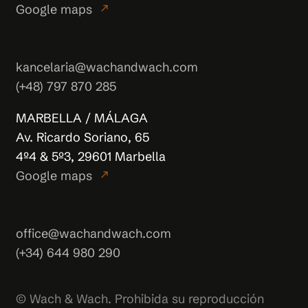
Google maps
north_east
kancelaria@wachandwach.com
(+48) 797 870 285
MARBELLA / MÁLAGA
Av. Ricardo Soriano, 65
4º4 & 5º3, 29601 Marbella
Google maps
north_east
office@wachandwach.com
(+34) 644 980 290
© Wach & Wach. Prohibida su reproducción