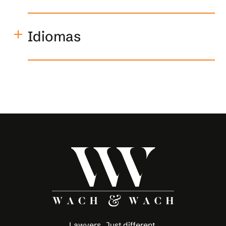
asesor legal de empresas internacionales y
comercio exterior.
Licenciado en la Facultad de Derecho en
la Universidad de Granada
Idiomas
Beca Erasmus en la Facultad de Derecho
en la Universidad de Białystok, Polonia
Castellano, inglés
Beca Erasmus de prácticas en un
despacho de Varsovia
Curso sobre comercio exterior por el
Banco Santander e impartido por el
Centro Internacional de Formación
Financiera
Lawyers. Just different.