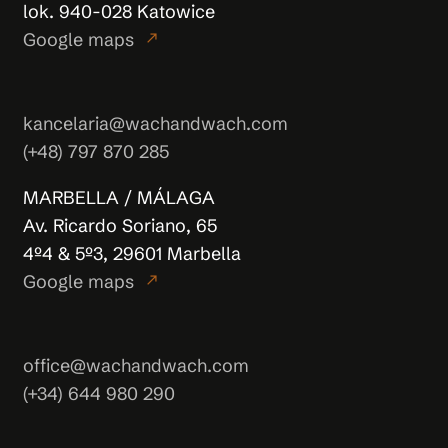
lok. 940-028 Katowice
Google maps
north_east
kancelaria@wachandwach.com
(+48) 797 870 285
MARBELLA / MÁLAGA
Av. Ricardo Soriano, 65
4º4 & 5º3, 29601 Marbella
Google maps
north_east
office@wachandwach.com
(+34) 644 980 290