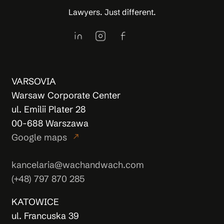
Lawyers. Just different.
VARSOVIA
Warsaw Corporate Center
ul. Emilii Plater 28
00-688 Warszawa
Google maps
north_east
kancelaria@wachandwach.com
(+48) 797 870 285
KATOWICE
ul. Francuska 39