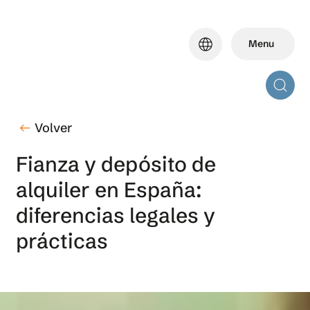
Skip
to
language
Menu
main
content
Volver
west
Fianza y depósito de
alquiler en España:
diferencias legales y
prácticas