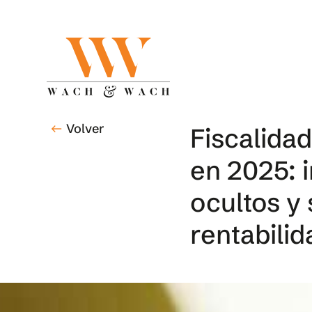
Skip
to
main
content
Volver
west
Fiscalidad
en 2025: 
ocultos y 
rentabilid