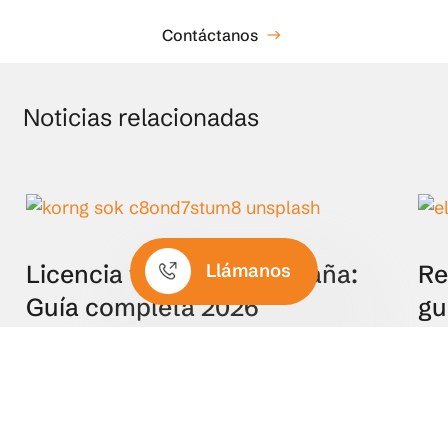
Contáctanos
east
Noticias relacionadas
Llámanos
Licencia turística en España:
Re
Guía completa 2026
gu