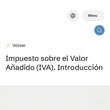
Skip
to
language
Menu
main
content
Volver
west
Impuesto sobre el Valor
Añadido (IVA). Introducción