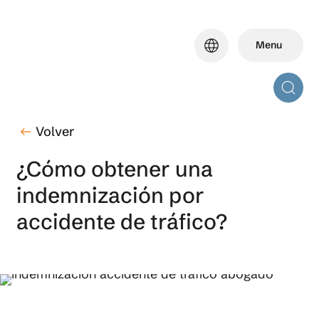
Skip
to
language
Menu
main
content
Volver
west
¿Cómo obtener una
indemnización por
accidente de tráfico?