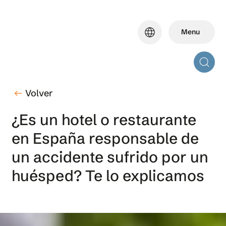
Skip
to
language
Menu
main
content
Volver
west
¿Es un hotel o restaurante
en España responsable de
un accidente sufrido por un
huésped? Te lo explicamos